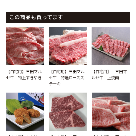
この商品も買ってます
お買い物を続ける
カートへ進む
【自宅用】三田マル
【自宅用】三田マル
【自宅用】 三田マ
セ牛 特上すきやき
セ牛 特選ロースス
ルセ牛 上焼肉
テーキ