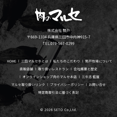
株式会社 勢戸
〒669-1334 兵庫県三田市中内神915-7
TEL.079-567-0299
HOME
三田マルセ牛とは
私たちのこだわり
勢戸牧場について
直販店舗
取り扱いレストラン
会社概要と歴史
オンラインショップ
肉のマルセ本店
三牛志 藍屋
マルセ取り扱いリンク
プライバシーポリシー
お問い合せ
特定商取引法に基づく表記
© 2026 SETO Co,Ltd.