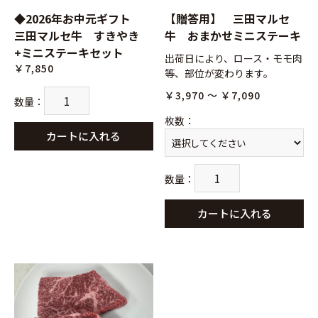
◆2026年お中元ギフト
【贈答用】 三田マルセ
三田マルセ牛 すきやき
牛 おまかせミニステーキ
+ミニステーキセット
出荷日により、ロース・モモ肉
￥7,850
等、部位が変わります。
￥3,970 ～ ￥7,090
数量
：
枚数
：
カートに入れる
数量
：
カートに入れる