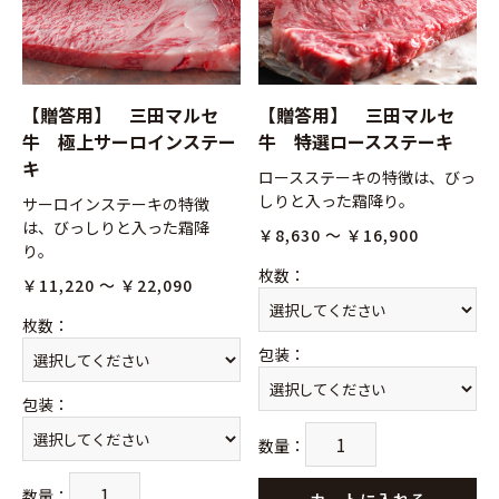
【贈答用】 三田マルセ
【贈答用】 三田マルセ
牛 極上サーロインステー
牛 特選ロースステーキ
キ
ロースステーキの特徴は、びっ
しりと入った霜降り。
サーロインステーキの特徴
は、びっしりと入った霜降
￥8,630 ～ ￥16,900
り。
枚数
：
￥11,220 ～ ￥22,090
枚数
：
包装
：
包装
：
お買い物を続ける
カートへ進む
数量
：
数量
：