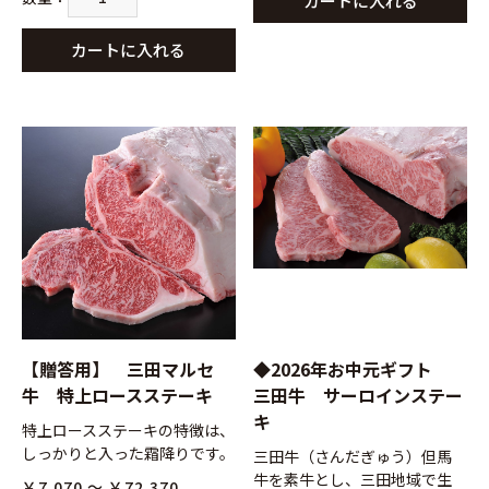
カートに入れる
カートに入れる
【贈答用】 三田マルセ
◆2026年お中元ギフト
牛 特上ロースステーキ
三田牛 サーロインステー
キ
特上ロースステーキの特徴は、
しっかりと入った霜降りです。
三田牛（さんだぎゅう）但馬
牛を素牛とし、三田地域で生
￥7,070 ～ ￥72,370