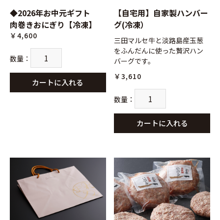
◆2026年お中元ギフト
【自宅用】自家製ハンバー
肉巻きおにぎり【冷凍】
グ(冷凍）
￥4,600
三田マルセ牛と淡路島産玉葱
をふんだんに使った贅沢ハン
数量
：
バーグです。
￥3,610
カートに入れる
数量
：
カートに入れる