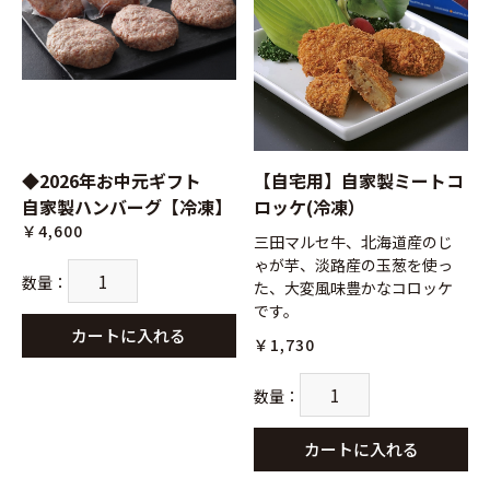
◆2026年お中元ギフト
【自宅用】自家製ミートコ
自家製ハンバーグ【冷凍】
ロッケ(冷凍）
￥4,600
三田マルセ牛、北海道産のじ
ゃが芋、淡路産の玉葱を使っ
数量
：
た、大変風味豊かなコロッケ
です。
カートに入れる
￥1,730
数量
：
カートに入れる