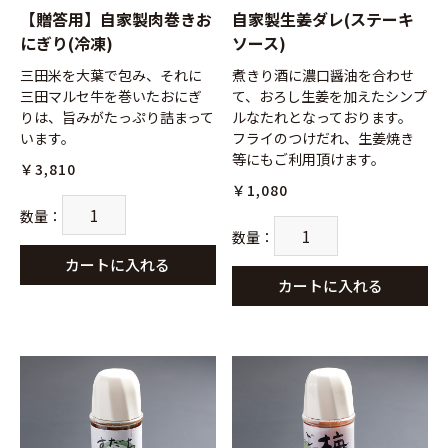
お買い物を続ける
カートへ進む
【贈答用】自家製肉巻きお
自家製生姜ダレ(ステーキ
にぎり(冷凍)
ソース)
三田米を大葉で包み、それに
煮きり酒に濃口醤油を合わせ
三田マルセ牛を巻いたおにぎ
て、おろし生姜を加えたシンプ
りは、旨みがたっぷり詰まって
ルなたれとなっております。
います。
フライのつけだれ、生姜焼き
等にもご利用頂けます。
￥3,810
￥1,080
数量
：
数量
：
カートに入れる
カートに入れる