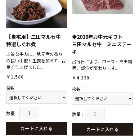
【自宅用】三田マルセ牛
◆2026年お中元ギフト
特選しぐれ煮
三田マルセ牛 ミニステー
キ
上質な牛肉に、地元産の香り
の良い山椒と生姜を加えて、品
出荷日により、ロース・モモ肉
良く仕上げました。
等、部位が変わります。
￥1,580
￥4,120
袋数
：
枚数
：
数量
：
数量
：
カートに入れる
カートに入れる