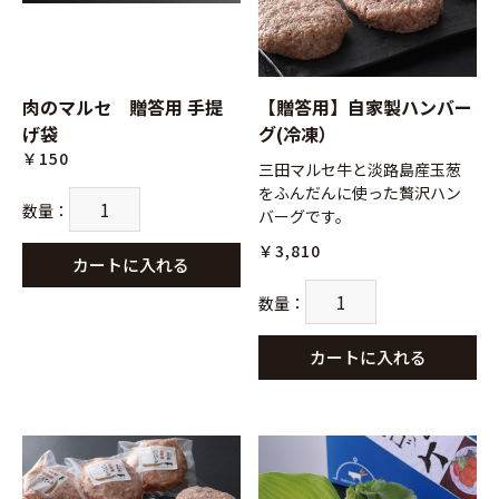
肉のマルセ 贈答用 手提
【贈答用】自家製ハンバー
げ袋
グ(冷凍）
￥150
三田マルセ牛と淡路島産玉葱
をふんだんに使った贅沢ハン
数量
：
バーグです。
￥3,810
カートに入れる
数量
：
カートに入れる